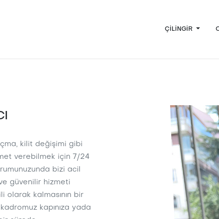
ÇILINGIR
ı
çma, kilit değişimi gibi
zmet verebilmek için 7/24
urumunuzunda bizi acil
 ve güvenilir hizmeti
ili olarak kalmasının bir
l kadromuz kapınıza yada