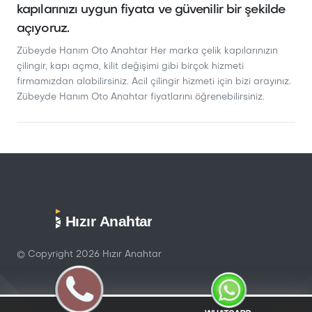
kapılarınızı uygun fiyata ve güvenilir bir şekilde
açıyoruz.
Zübeyde Hanım Oto Anahtar Her marka çelik kapılarınızın
çilingir, kapı açma, kilit değişimi gibi birçok hizmeti
firmamızdan alabilirsiniz. Acil çilingir hizmeti için bizi arayınız.
Zübeyde Hanım Oto Anahtar fiyatlarını öğrenebilirsiniz.
Hızır Anahtar
© Copyright
2026
Hızır Anahtar